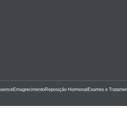
ssence
Emagrecimento
Reposição Hormonal
Exames e Tratamen
ltos: Causas Comuns e Tratamentos Eficaz