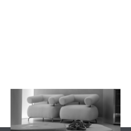
Reposição Hormonal
- 15/maio
Mudanças de Humor em Homens: Quando a
Reposição Hormonal Masculina é Indicada?
Reposição hormonal masculina humor pode ser a resposta
para mudanças de humor. Entenda como a testosterona
afeta seu bem-estar emocional.