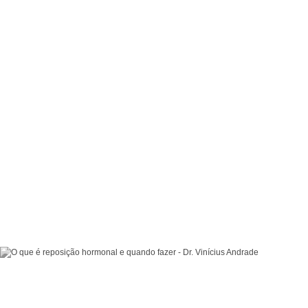
Reposição Hormonal
- 15/maio
Mudanças de Humor em Homens: Quando a
Reposição Hormonal Masculina é Indicada?
Reposição hormonal masculina humor pode ser a resposta para
mudanças de humor. Entenda como a testosterona afeta seu
bem-estar emocional.