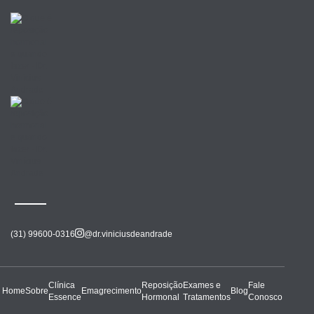
O que é reposição hormonal e quando
fazer
(31) 99600-0316
@dr.viniciusdeandrade
Clínica
Reposição
Exames e
Fale
Home
Sobre
Emagrecimento
Blog
Essence
Hormonal
Tratamentos
Conosco