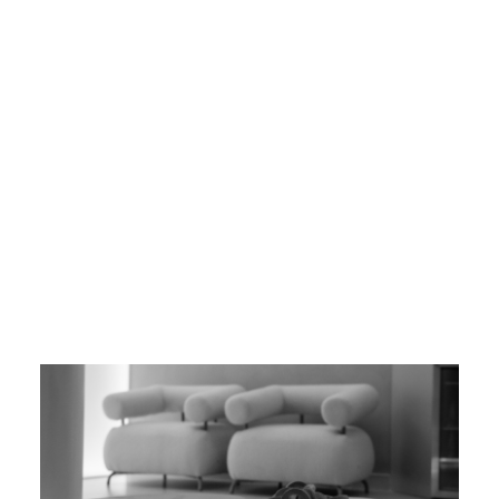
Dieta e Alimentação
- 6/ago
10 nootrópicos poderosos para potencializar
sua mente
Os nootrópicos têm ganhado destaque na busca por
melhorar a cognição e a produtividade. Muitas […]