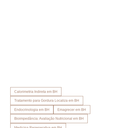
Não Deixe Seu Potencial Adormecido.
Agende sua avaliação e dê o primeiro passo rumo ao seu melhor
desempenho!
Calorimetria Indireta em BH
Tratamento para Gordura Localiza em BH
Endocrinologia em BH
Emagrecer em BH
Bioimpedância: Avaliação Nutricional em BH
Medicina Regenerativa em BH